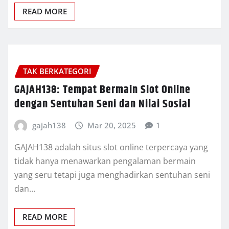
READ MORE
TAK BERKATEGORI
GAJAH138: Tempat Bermain Slot Online
dengan Sentuhan Seni dan Nilai Sosial
gajah138
Mar 20, 2025
1
GAJAH138 adalah situs slot online terpercaya yang
tidak hanya menawarkan pengalaman bermain
yang seru tetapi juga menghadirkan sentuhan seni
dan…
READ MORE