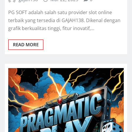
PG SOFT adalah salah satu provider slot online
terbaik yang tersedia di GAJAH138. Dikenal dengan
grafik berkualitas tinggi, fitur inovatif,…
READ MORE