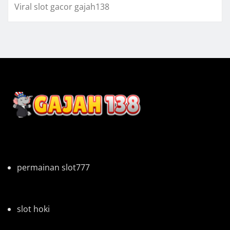
Viral slot gacor gajah138
permainan slot777
slot hoki