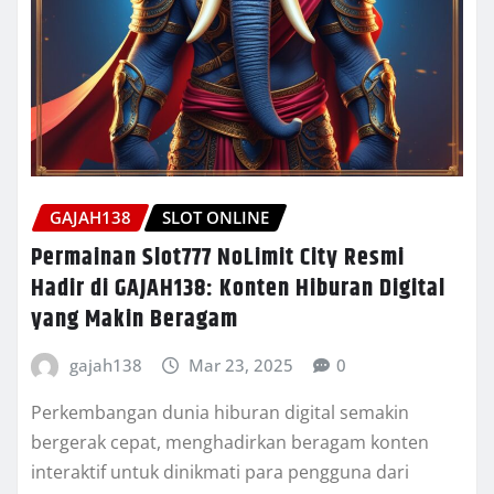
GAJAH138
SLOT ONLINE
Permainan Slot777 NoLimit City Resmi
Hadir di GAJAH138: Konten Hiburan Digital
yang Makin Beragam
gajah138
Mar 23, 2025
0
Perkembangan dunia hiburan digital semakin
bergerak cepat, menghadirkan beragam konten
interaktif untuk dinikmati para pengguna dari