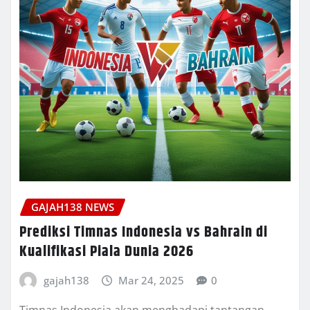
GAJAH138 NEWS
Prediksi Timnas Indonesia vs Bahrain di
Kualifikasi Piala Dunia 2026
gajah138
Mar 24, 2025
0