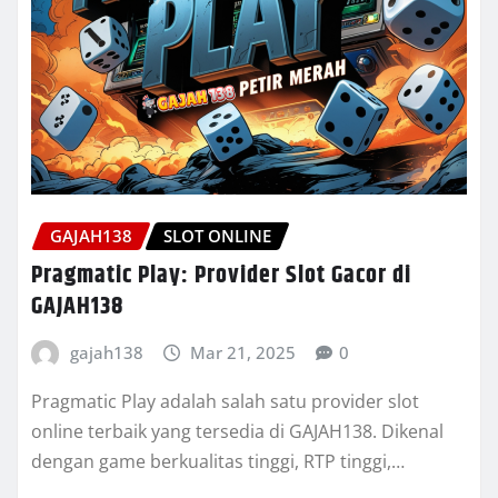
GAJAH138
SLOT ONLINE
Pragmatic Play: Provider Slot Gacor di
GAJAH138
gajah138
Mar 21, 2025
0
Pragmatic Play adalah salah satu provider slot
online terbaik yang tersedia di GAJAH138. Dikenal
dengan game berkualitas tinggi, RTP tinggi,…